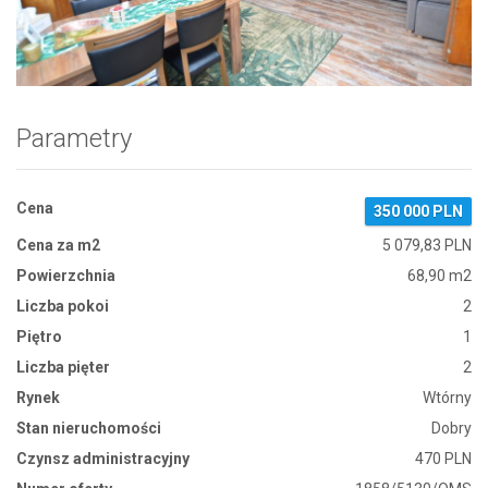
Zdjęcie 1
Parametry
Cena
350 000 PLN
Cena za m2
5 079,83 PLN
Powierzchnia
68,90 m2
Liczba pokoi
2
Piętro
1
Liczba pięter
2
Rynek
Wtórny
Stan nieruchomości
Dobry
Czynsz administracyjny
470 PLN