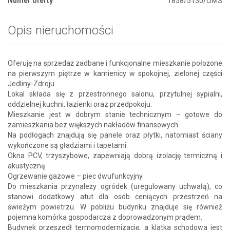
Numer oferty
1858/5130/OMS
Opis nieruchomości
Oferuję na sprzedaż zadbane i funkcjonalne mieszkanie położone
na pierwszym piętrze w kamienicy w spokojnej, zielonej części
Jedliny-Zdroju.
Lokal składa się z przestronnego salonu, przytulnej sypialni,
oddzielnej kuchni, łazienki oraz przedpokoju.
Mieszkanie jest w dobrym stanie technicznym – gotowe do
zamieszkania bez większych nakładów finansowych.
Na podłogach znajdują się panele oraz płytki, natomiast ściany
wykończone są gładziami i tapetami.
Okna PCV, trzyszybowe, zapewniają dobrą izolację termiczną i
akustyczną.
Ogrzewanie gazowe – piec dwufunkcyjny.
Do mieszkania przynależy ogródek (uregulowany uchwałą), co
stanowi dodatkowy atut dla osób ceniących przestrzeń na
świeżym powietrzu. W pobliżu budynku znajduje się również
pojemna komórka gospodarcza z doprowadzonym prądem.
Budynek przeszedł termomodernizację, a klatka schodowa jest