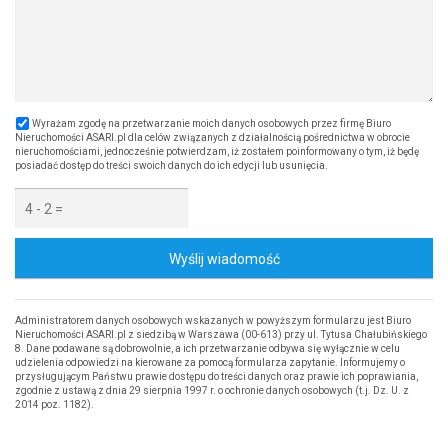
Wyrażam zgodę na przetwarzanie moich danych osobowych przez firmę Biuro
Nieruchomości ASARI.pl dla celów związanych z działalnością pośrednictwa w obrocie
nieruchomościami, jednocześnie potwierdzam, iż zostałem poinformowany o tym, iż będę
posiadać dostęp do treści swoich danych do ich edycji lub usunięcia.
Wyślij wiadomość
Administratorem danych osobowych wskazanych w powyższym formularzu jest Biuro
Nieruchomości ASARI.pl z siedzibą w Warszawa (00-613) przy ul. Tytusa Chałubińskiego
8. Dane podawane są dobrowolnie, a ich przetwarzanie odbywa się wyłącznie w celu
udzielenia odpowiedzi na kierowane za pomocą formularza zapytanie. Informujemy o
przysługującym Państwu prawie dostępu do treści danych oraz prawie ich poprawiania,
zgodnie z ustawą z dnia 29 sierpnia 1997 r. o ochronie danych osobowych (t.j. Dz. U. z
2014 poz. 1182).