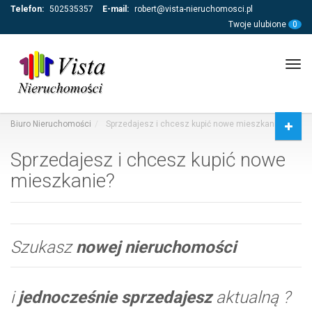
Telefon:
502535357
E-mail:
robert@vista-nieruchomosci.pl
Twoje ulubione
0
Tog
navi
Biuro Nieruchomości
Sprzedajesz i chcesz kupić nowe mieszkanie?
Sprzedajesz i chcesz kupić nowe
mieszkanie?
Szukasz
nowej nieruchomości
i
jednocześnie sprzedajesz
aktualną ?