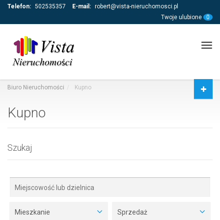
Telefon:
502535357
E-mail:
robert@vista-nieruchomosci.pl
Twoje ulubione
0
Tog
navi
Biuro Nieruchomości
Kupno
Kupno
Szukaj
Mieszkanie
Sprzedaż