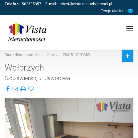
Telefon:
502535357
E-mail:
robert@vista-nieruchomosci.pl
Twoje ulubione
0
Tog
navi
Biuro Nieruchomości
Oferty
706/5130/OMW
Wałbrzych
Szczawienko, ul. Jaworowa