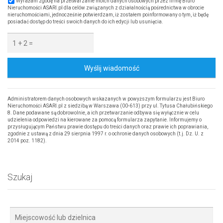
Wyrażam zgodę na przetwarzanie moich danych osobowych przez firmę Biuro
Nieruchomości ASARI.pl dla celów związanych z działalnością pośrednictwa w obrocie
nieruchomościami, jednocześnie potwierdzam, iż zostałem poinformowany o tym, iż będę
posiadać dostęp do treści swoich danych do ich edycji lub usunięcia.
Wyślij wiadomość
Administratorem danych osobowych wskazanych w powyższym formularzu jest Biuro
Nieruchomości ASARI.pl z siedzibą w Warszawa (00-613) przy ul. Tytusa Chałubińskiego
8. Dane podawane są dobrowolnie, a ich przetwarzanie odbywa się wyłącznie w celu
udzielenia odpowiedzi na kierowane za pomocą formularza zapytanie. Informujemy o
przysługującym Państwu prawie dostępu do treści danych oraz prawie ich poprawiania,
zgodnie z ustawą z dnia 29 sierpnia 1997 r. o ochronie danych osobowych (t.j. Dz. U. z
2014 poz. 1182).
Szukaj