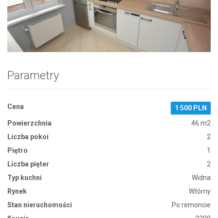
Zdjęcie 1
Parametry
Cena
1 500 PLN
Powierzchnia
46 m2
Liczba pokoi
2
Piętro
1
Liczba pięter
2
Typ kuchni
Widna
Rynek
Wtórny
Stan nieruchomości
Po remoncie