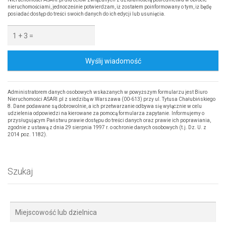
nieruchomościami, jednocześnie potwierdzam, iż zostałem poinformowany o tym, iż będę
posiadać dostęp do treści swoich danych do ich edycji lub usunięcia.
Wyślij wiadomość
Administratorem danych osobowych wskazanych w powyższym formularzu jest Biuro
Nieruchomości ASARI.pl z siedzibą w Warszawa (00-613) przy ul. Tytusa Chałubińskiego
8. Dane podawane są dobrowolnie, a ich przetwarzanie odbywa się wyłącznie w celu
udzielenia odpowiedzi na kierowane za pomocą formularza zapytanie. Informujemy o
przysługującym Państwu prawie dostępu do treści danych oraz prawie ich poprawiania,
zgodnie z ustawą z dnia 29 sierpnia 1997 r. o ochronie danych osobowych (t.j. Dz. U. z
2014 poz. 1182).
Szukaj