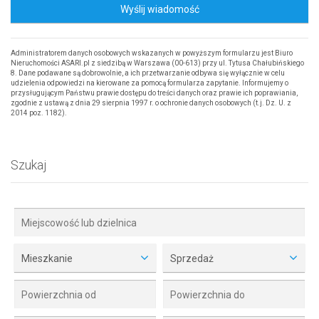
Wyślij wiadomość
Administratorem danych osobowych wskazanych w powyższym formularzu jest Biuro
Nieruchomości ASARI.pl z siedzibą w Warszawa (00-613) przy ul. Tytusa Chałubińskiego
8. Dane podawane są dobrowolnie, a ich przetwarzanie odbywa się wyłącznie w celu
udzielenia odpowiedzi na kierowane za pomocą formularza zapytanie. Informujemy o
przysługującym Państwu prawie dostępu do treści danych oraz prawie ich poprawiania,
zgodnie z ustawą z dnia 29 sierpnia 1997 r. o ochronie danych osobowych (t.j. Dz. U. z
2014 poz. 1182).
Szukaj
Mieszkanie
Sprzedaż