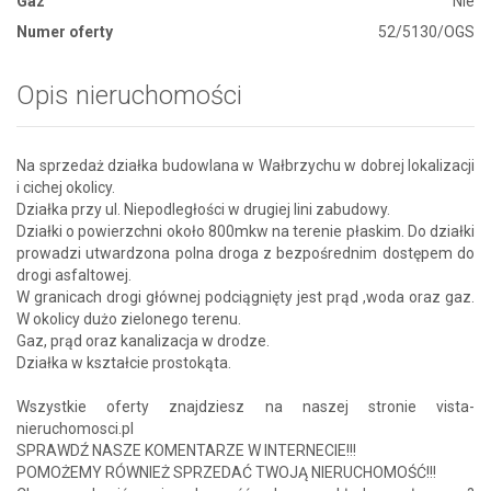
Gaz
Nie
Numer oferty
52/5130/OGS
Opis nieruchomości
Na sprzedaż działka budowlana w Wałbrzychu w dobrej lokalizacji
i cichej okolicy.
Działka przy ul. Niepodległości w drugiej lini zabudowy.
Działki o powierzchni około 800mkw na terenie płaskim. Do działki
prowadzi utwardzona polna droga z bezpośrednim dostępem do
drogi asfaltowej.
W granicach drogi głównej podciągnięty jest prąd ,woda oraz gaz.
W okolicy dużo zielonego terenu.
Gaz, prąd oraz kanalizacja w drodze.
Działka w kształcie prostokąta.
Wszystkie oferty znajdziesz na naszej stronie vista-
nieruchomosci.pl
SPRAWDŹ NASZE KOMENTARZE W INTERNECIE!!!
POMOŻEMY RÓWNIEŻ SPRZEDAĆ TWOJĄ NIERUCHOMOŚĆ!!!